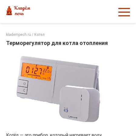
Перейти
к
контенту
kladempech.ru
/
Котел
Терморегулятор для котла отопления
Котёл — это прибор, который нагревает воду,