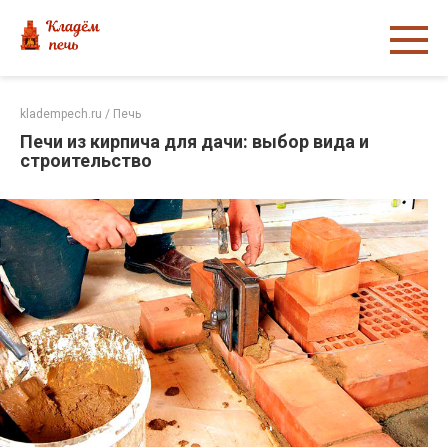
Перейти
к
контенту
kladempech.ru
/
Печь
Печи из кирпича для дачи: выбор вида и
строительство