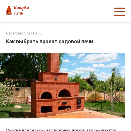
Перейти
к
контенту
kladempech.ru
/
Печь
Как выбрать проект садовой печи
Многие владельцы загородных домов задумываются