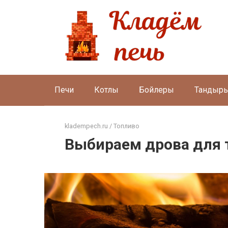
Перейти
к
контенту
Печи
Котлы
Бойлеры
Тандыр
kladempech.ru
/
Топливо
Выбираем дрова для 