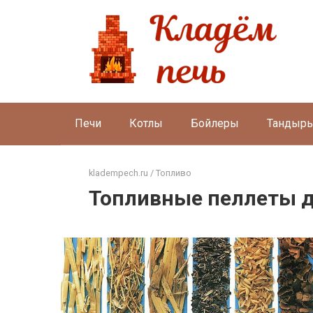
Перейти
к
контенту
Печи
Котлы
Бойлеры
Тандыр
kladempech.ru
/
Топливо
Топливные пеллеты д