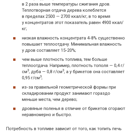
в 2 раза выше температуры сжигания дров.
Теплотворная отдача дерева колеблется
в пределах 2500 — 2700 ккал/кг, в то время
у концентратов этот показатель равен 4900 ккал/
кг;
низкая влажность концентрата
4-8%
существенно
повышает теплоотдачу. Минимальная влажность
у дров составляет
15-20%;
чем выше плотность топлива, тем больше
теплоотдача. Например, плотность тополя — 0,4 г/
3
3
см
, дуба — 0,8 г/см
, а у брикетов она составляет
3
0,95 г/см
;
из-за правильной геометрической формы при
складировании продукт занимают гораздо
меньше места, чем дерево;
дровяные поленья в отличие от брикетов сгорают
неравномерно и быстро.
Потребность в топливе зависит от того, как топить печь